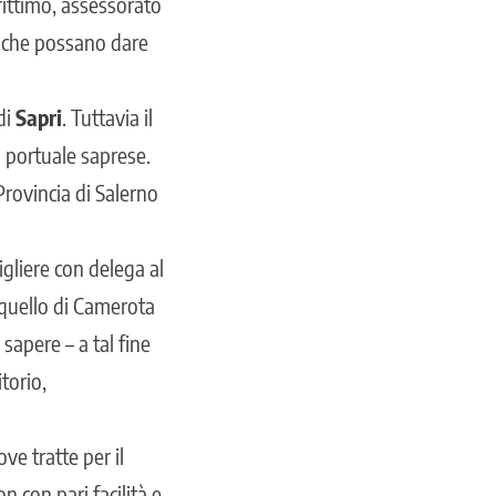
rittimo, assessorato
i che possano dare
di
Sapri
. Tuttavia il
a portuale saprese.
Provincia di Salerno
igliere con delega al
 quello di Camerota
 sapere – a tal fine
torio,
ove tratte per il
n con pari facilità e