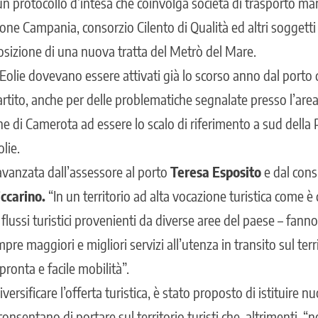
 un protocollo d’intesa che coinvolga società di trasporto ma
ione Campania, consorzio Cilento di Qualità ed altri soggett
osizione di una nuova tratta del Metrò del Mare.
 Eolie dovevano essere attivati già lo scorso anno dal porto 
artito, anche per delle problematiche segnalate presso l’are
e di Camerota ad essere lo scalo di riferimento a sud della 
lie.
avanzata dall’assessore al porto
Teresa Esposito
e dal cons
ccarino.
“In un territorio ad alta vocazione turistica come è
 flussi turistici provenienti da diverse aree del paese – fanno
pre maggiori e migliori servizi all’utenza in transito sul terri
onta e facile mobilità”.
diversificare l’offerta turistica, è stato proposto di istituire nu
nsentano di portare sul territorio turisti che, altrimenti, “no