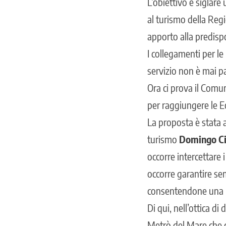
L’obiettivo è siglare
al turismo della Reg
apporto alla predisp
I collegamenti per le
servizio non è mai p
Ora ci prova il Comun
per raggiungere le Eo
La proposta è stata 
turismo
Domingo Ci
occorre intercettare i
occorre garantire sem
consentendone una pr
Di qui, nell’ottica di 
Metrò del Mare che co