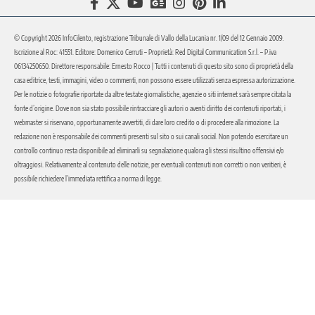
© Copyright 2026 InfoCilento, registrazione Tribunale di Vallo della Lucania nr. 1/09 del 12 Gennaio 2009.
Iscrizione al Roc: 41551. Editore: Domenico Cerruti – Proprietà: Red Digital Communication S.r.l. – P.iva
06134250650. Direttore responsabile: Ernesto Rocco | Tutti i contenuti di questo sito sono di proprietà della
casa editrice, testi, immagini, video o commenti, non possono essere utilizzati senza espressa autorizzazione.
Per le notizie o fotografie riportate da altre testate giornalistiche, agenzie o siti internet sarà sempre citata la
fonte d’origine. Dove non sia stato possibile rintracciare gli autori o aventi diritto dei contenuti riportati, i
webmaster si riservano, opportunamente avvertiti, di dare loro credito o di procedere alla rimozione. La
redazione non è responsabile dei commenti presenti sul sito o sui canali social. Non potendo esercitare un
controllo continuo resta disponibile ad eliminarli su segnalazione qualora gli stessi risultino offensivi e/o
oltraggiosi. Relativamente al contenuto delle notizie, per eventuali contenuti non corretti o non veritieri, è
possibile richiedere l’immediata rettifica a norma di legge.