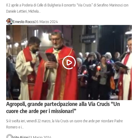
Il 2 aprile a Poderia di Celle di Bulgheria il concerto “Via Crucis” di Serafino Marinosci con
Daniele Lettieri, Michela…
Ernesto Rocco
26 Marzo 2024
Agropoli, grande partecipazione alla Via Crucis “Un
cuore che arde per i missionari”
Si è svolta ieri, venerdì 22 marzo, la Via Crucis un cuore che arde per ricordare Padre
Romero e i…
Vito Rizzo
23 Marzo 2024