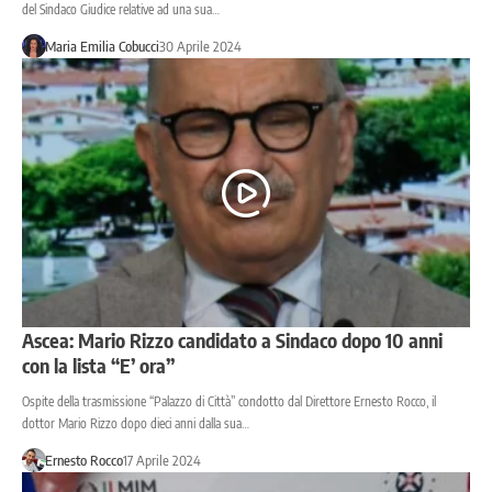
del Sindaco Giudice relative ad una sua…
Maria Emilia Cobucci
30 Aprile 2024
Ascea: Mario Rizzo candidato a Sindaco dopo 10 anni
con la lista “E’ ora”
Ospite della trasmissione “Palazzo di Città” condotto dal Direttore Ernesto Rocco, il
dottor Mario Rizzo dopo dieci anni dalla sua…
Ernesto Rocco
17 Aprile 2024