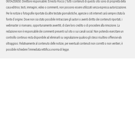
06134250650. Direttore responsabile: Ernesto Rocco | Tutti i contenuti di questo sito sono di proprietà della
casa editrice, testi, immagini, video o commenti, non possono essere utilizzati senza espressa autorizzazione.
Per le notizie o fotografie riportate da altre testate giornalistiche, agenzie o siti internet sarà sempre citata la
fonte d’origine. Dove non sia stato possibile rintracciare gli autori o aventi diritto dei contenuti riportati, i
webmaster si riservano, opportunamente avvertiti, di dare loro credito o di procedere alla rimozione. La
redazione non è responsabile dei commenti presenti sul sito o sui canali social. Non potendo esercitare un
controllo continuo resta disponibile ad eliminarli su segnalazione qualora gli stessi risultino offensivi e/o
oltraggiosi. Relativamente al contenuto delle notizie, per eventuali contenuti non corretti o non veritieri, è
possibile richiedere l’immediata rettifica a norma di legge.