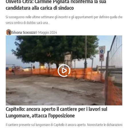
Oliveto Citra: Carmine Pignata riconferma la sua
candidatura alla carica di sindaco
Si susseguono nelle ultime settimane gli incontri e gli appuntamenti per definire quella che
senza ombra di dubbio sarà una…
Silvana Scocozza
9 Maggio 2024
Capitello: ancora aperto il cantiere per i lavori sul
Lungomare, attacca l’opposizione
Il cantiere presente sul lungomare di Capitello è ancora aperto. Nonostante le dichiarazioni