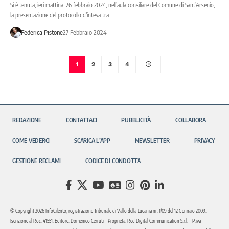
Si è tenuta, ieri mattina, 26 febbraio 2024, nell’aula consiliare del Comune di Sant’Arsenio,
la presentazione del protocollo d’intesa tra…
Federica Pistone
27 Febbraio 2024
1
2
3
4
REDAZIONE
CONTATTACI
PUBBLICITÀ
COLLABORA
COME VEDERCI
SCARICA L’APP
NEWSLETTER
PRIVACY
GESTIONE RECLAMI
CODICE DI CONDOTTA
© Copyright 2026 InfoCilento, registrazione Tribunale di Vallo della Lucania nr. 1/09 del 12 Gennaio 2009.
Iscrizione al Roc: 41551. Editore: Domenico Cerruti – Proprietà: Red Digital Communication S.r.l. – P.iva