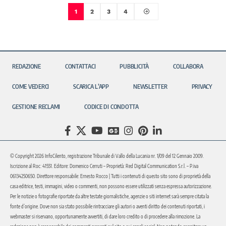
1
2
3
4
REDAZIONE
CONTATTACI
PUBBLICITÀ
COLLABORA
COME VEDERCI
SCARICA L’APP
NEWSLETTER
PRIVACY
GESTIONE RECLAMI
CODICE DI CONDOTTA
© Copyright 2026 InfoCilento, registrazione Tribunale di Vallo della Lucania nr. 1/09 del 12 Gennaio 2009.
Iscrizione al Roc: 41551. Editore: Domenico Cerruti – Proprietà: Red Digital Communication S.r.l. – P.iva
06134250650. Direttore responsabile: Ernesto Rocco | Tutti i contenuti di questo sito sono di proprietà della
casa editrice, testi, immagini, video o commenti, non possono essere utilizzati senza espressa autorizzazione.
Per le notizie o fotografie riportate da altre testate giornalistiche, agenzie o siti internet sarà sempre citata la
fonte d’origine. Dove non sia stato possibile rintracciare gli autori o aventi diritto dei contenuti riportati, i
webmaster si riservano, opportunamente avvertiti, di dare loro credito o di procedere alla rimozione. La