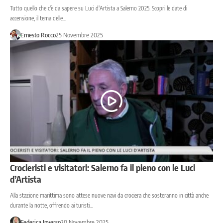
Tutto quello che c'è da sapere su Luci d'Artista a Salerno 2025. Scopri le date di
accensione, il tema delle…
Ernesto Rocco
25 Novembre 2025
Crocieristi e visitatori: Salerno fa il pieno con le Luci
d’Artista
Alla stazione marittima sono attese nuove navi da crociera che sosteranno in città anche
durante la notte, offrendo ai turisti…
Federica Inverso
20 Novembre 2025