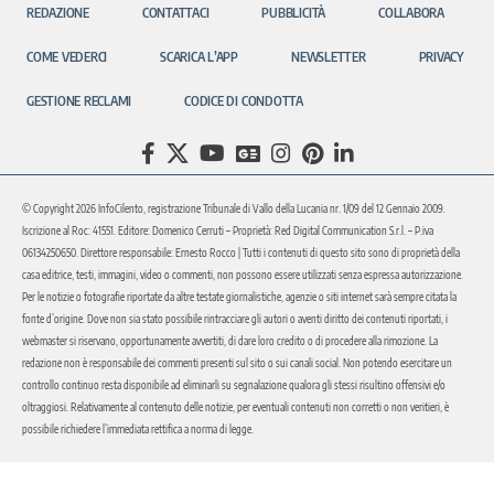
REDAZIONE
CONTATTACI
PUBBLICITÀ
COLLABORA
COME VEDERCI
SCARICA L’APP
NEWSLETTER
PRIVACY
GESTIONE RECLAMI
CODICE DI CONDOTTA
© Copyright 2026 InfoCilento, registrazione Tribunale di Vallo della Lucania nr. 1/09 del 12 Gennaio 2009.
Iscrizione al Roc: 41551. Editore: Domenico Cerruti – Proprietà: Red Digital Communication S.r.l. – P.iva
06134250650. Direttore responsabile: Ernesto Rocco | Tutti i contenuti di questo sito sono di proprietà della
casa editrice, testi, immagini, video o commenti, non possono essere utilizzati senza espressa autorizzazione.
Per le notizie o fotografie riportate da altre testate giornalistiche, agenzie o siti internet sarà sempre citata la
fonte d’origine. Dove non sia stato possibile rintracciare gli autori o aventi diritto dei contenuti riportati, i
webmaster si riservano, opportunamente avvertiti, di dare loro credito o di procedere alla rimozione. La
redazione non è responsabile dei commenti presenti sul sito o sui canali social. Non potendo esercitare un
controllo continuo resta disponibile ad eliminarli su segnalazione qualora gli stessi risultino offensivi e/o
oltraggiosi. Relativamente al contenuto delle notizie, per eventuali contenuti non corretti o non veritieri, è
possibile richiedere l’immediata rettifica a norma di legge.