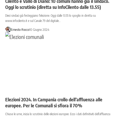
Cilento e Vallo di Diano: 10 comuni hanno già il sindaco.
Oggi lo scrutinio (diretta su InfoCilento dalle 13.55)
Dieci sindaci già festeggiano l'elezione. Oggi dalle 13.55 lo spoglio in diretta su
www.infocilento.it e sul Canale 79 del digitale…
Ernesto Rocco
10 Giugno 2024
Elezioni 2024. In Campania crollo dell’affluenza alle
europee. Per le Comunali si sfiora il 70%
Chiuse le urne, inizia lo scrutinio delle elezioni europee. Ecco i dati definitiviti dell'affluenza