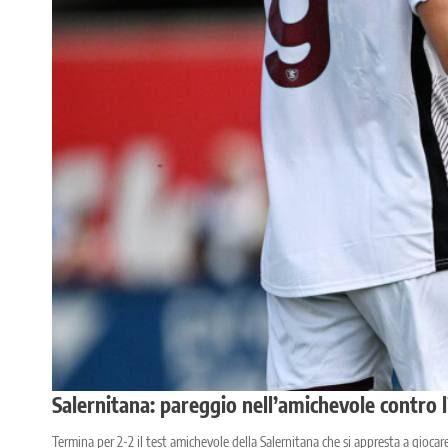
Salernitana: pareggio nell’amichevole contro
Termina per 2-2 il test amichevole della Salernitana che si appresta a gioca