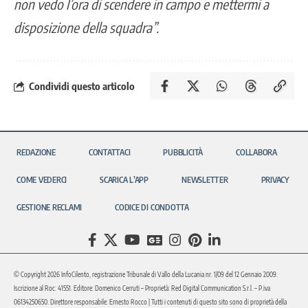
non vedo l’ora di scendere in campo e mettermi a
disposizione della squadra”
.
Condividi questo articolo
REDAZIONE
CONTATTACI
PUBBLICITÀ
COLLABORA
COME VEDERCI
SCARICA L’APP
NEWSLETTER
PRIVACY
GESTIONE RECLAMI
CODICE DI CONDOTTA
© Copyright 2026 InfoCilento, registrazione Tribunale di Vallo della Lucania nr. 1/09 del 12 Gennaio 2009.
Iscrizione al Roc: 41551. Editore: Domenico Cerruti – Proprietà: Red Digital Communication S.r.l. – P.iva
06134250650. Direttore responsabile: Ernesto Rocco | Tutti i contenuti di questo sito sono di proprietà della