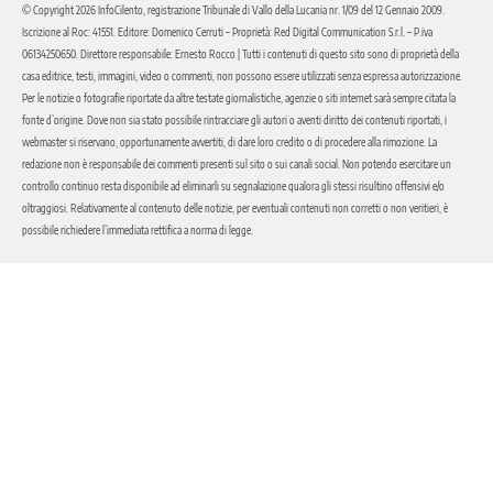
© Copyright 2026 InfoCilento, registrazione Tribunale di Vallo della Lucania nr. 1/09 del 12 Gennaio 2009.
Iscrizione al Roc: 41551. Editore: Domenico Cerruti – Proprietà: Red Digital Communication S.r.l. – P.iva
06134250650. Direttore responsabile: Ernesto Rocco | Tutti i contenuti di questo sito sono di proprietà della
casa editrice, testi, immagini, video o commenti, non possono essere utilizzati senza espressa autorizzazione.
Per le notizie o fotografie riportate da altre testate giornalistiche, agenzie o siti internet sarà sempre citata la
fonte d’origine. Dove non sia stato possibile rintracciare gli autori o aventi diritto dei contenuti riportati, i
webmaster si riservano, opportunamente avvertiti, di dare loro credito o di procedere alla rimozione. La
redazione non è responsabile dei commenti presenti sul sito o sui canali social. Non potendo esercitare un
controllo continuo resta disponibile ad eliminarli su segnalazione qualora gli stessi risultino offensivi e/o
oltraggiosi. Relativamente al contenuto delle notizie, per eventuali contenuti non corretti o non veritieri, è
possibile richiedere l’immediata rettifica a norma di legge.