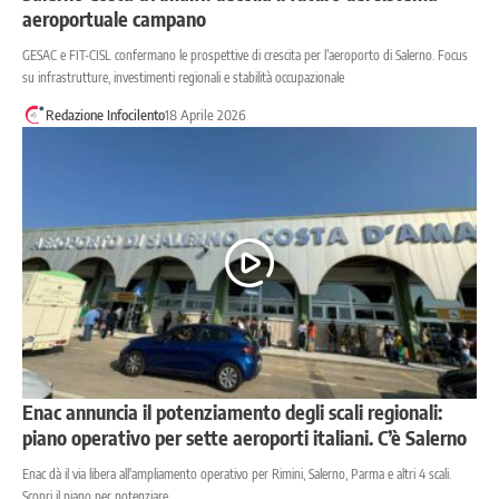
aeroportuale campano
GESAC e FIT-CISL confermano le prospettive di crescita per l’aeroporto di Salerno. Focus
su infrastrutture, investimenti regionali e stabilità occupazionale
Redazione Infocilento
18 Aprile 2026
Enac annuncia il potenziamento degli scali regionali:
piano operativo per sette aeroporti italiani. C’è Salerno
Enac dà il via libera all'ampliamento operativo per Rimini, Salerno, Parma e altri 4 scali.
Scopri il piano per potenziare…