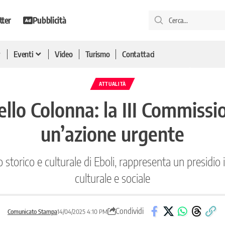
tter
Pubblicità
Eventi
Video
Turismo
Contattaci
ATTUALITÀ
tello Colonna: la III Commiss
un’azione urgente
o storico e culturale di Eboli, rappresenta un presidio 
culturale e sociale
Condividi
Comunicato Stampa
14/04/2025 4:10 PM