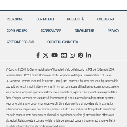
REDAZIONE
CONTATTACI
PUBBLICITÀ
COLLABORA
COME VEDERCI
SCARICA L’APP
NEWSLETTER
PRIVACY
GESTIONE RECLAMI
CODICE DI CONDOTTA
© Copyright 2026 InfoCilento, registrazione Tribunale di Vallo della Lucania nr. 1/09 del 12 Gennaio 2009.
Iscrizione al Roc: 41551. Editore: Domenico Cerruti – Proprietà: Red Digital Communication S.r.l. – P.iva
06134250650. Direttore responsabile: Ernesto Rocco | Tutti i contenuti di questo sito sono di proprietà della
casa editrice, testi, immagini, video o commenti, non possono essere utilizzati senza espressa autorizzazione.
Per le notizie o fotografie riportate da altre testate giornalistiche, agenzie o siti internet sarà sempre citata la
fonte d’origine. Dove non sia stato possibile rintracciare gli autori o aventi diritto dei contenuti riportati, i
webmaster si riservano, opportunamente avvertiti, di dare loro credito o di procedere alla rimozione. La
redazione non è responsabile dei commenti presenti sul sito o sui canali social. Non potendo esercitare un
controllo continuo resta disponibile ad eliminarli su segnalazione qualora gli stessi risultino offensivi e/o
oltraggiosi. Relativamente al contenuto delle notizie, per eventuali contenuti non corretti o non veritieri, è
possibile richiedere l’immediata rettifica a norma di legge.