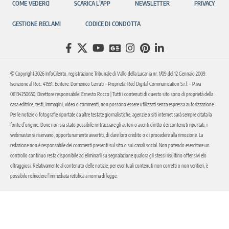
COME VEDERCI
SCARICA L’APP
NEWSLETTER
PRIVACY
GESTIONE RECLAMI
CODICE DI CONDOTTA
© Copyright 2026 InfoCilento, registrazione Tribunale di Vallo della Lucania nr. 1/09 del 12 Gennaio 2009.
Iscrizione al Roc: 41551. Editore: Domenico Cerruti – Proprietà: Red Digital Communication S.r.l. – P.iva
06134250650. Direttore responsabile: Ernesto Rocco | Tutti i contenuti di questo sito sono di proprietà della
casa editrice, testi, immagini, video o commenti, non possono essere utilizzati senza espressa autorizzazione.
Per le notizie o fotografie riportate da altre testate giornalistiche, agenzie o siti internet sarà sempre citata la
fonte d’origine. Dove non sia stato possibile rintracciare gli autori o aventi diritto dei contenuti riportati, i
webmaster si riservano, opportunamente avvertiti, di dare loro credito o di procedere alla rimozione. La
redazione non è responsabile dei commenti presenti sul sito o sui canali social. Non potendo esercitare un
controllo continuo resta disponibile ad eliminarli su segnalazione qualora gli stessi risultino offensivi e/o
oltraggiosi. Relativamente al contenuto delle notizie, per eventuali contenuti non corretti o non veritieri, è
possibile richiedere l’immediata rettifica a norma di legge.