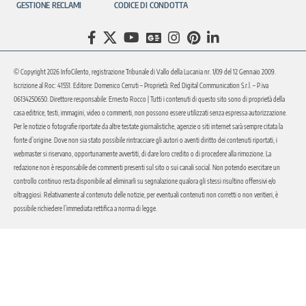
GESTIONE RECLAMI
CODICE DI CONDOTTA
© Copyright 2026 InfoCilento, registrazione Tribunale di Vallo della Lucania nr. 1/09 del 12 Gennaio 2009.
Iscrizione al Roc: 41551. Editore: Domenico Cerruti – Proprietà: Red Digital Communication S.r.l. – P.iva
06134250650. Direttore responsabile: Ernesto Rocco | Tutti i contenuti di questo sito sono di proprietà della
casa editrice, testi, immagini, video o commenti, non possono essere utilizzati senza espressa autorizzazione.
Per le notizie o fotografie riportate da altre testate giornalistiche, agenzie o siti internet sarà sempre citata la
fonte d’origine. Dove non sia stato possibile rintracciare gli autori o aventi diritto dei contenuti riportati, i
webmaster si riservano, opportunamente avvertiti, di dare loro credito o di procedere alla rimozione. La
redazione non è responsabile dei commenti presenti sul sito o sui canali social. Non potendo esercitare un
controllo continuo resta disponibile ad eliminarli su segnalazione qualora gli stessi risultino offensivi e/o
oltraggiosi. Relativamente al contenuto delle notizie, per eventuali contenuti non corretti o non veritieri, è
possibile richiedere l’immediata rettifica a norma di legge.