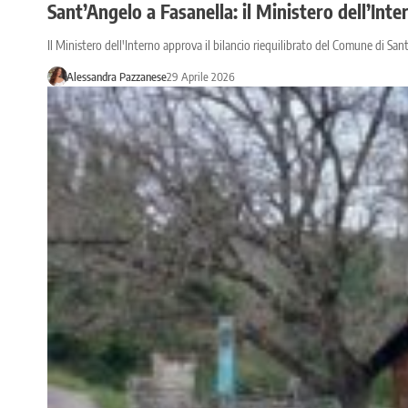
Sant’Angelo a Fasanella: il Ministero dell’Inte
Il Ministero dell'Interno approva il bilancio riequilibrato del Comune di Sant
Alessandra Pazzanese
29 Aprile 2026