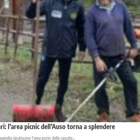
i: l’area picnic dell’Auso torna a splendere
sanella ripuliscono l'area picnic delle cascate…