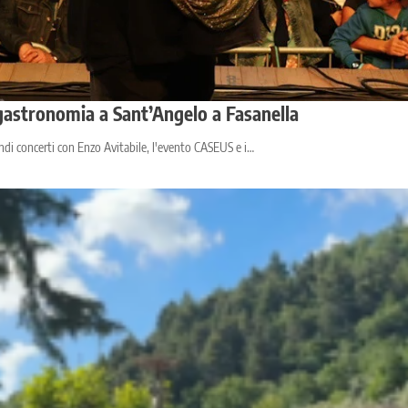
ogastronomia a Sant’Angelo a Fasanella
ndi concerti con Enzo Avitabile, l'evento CASEUS e i…