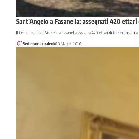
Sant’Angelo a Fasanella: assegnati 420 ettari d
Il Comune di Sant'Angelo a Fasanella assegna 420 ettari di terreni incolti a 
Redazione Infocilento
20 Maggio 2026