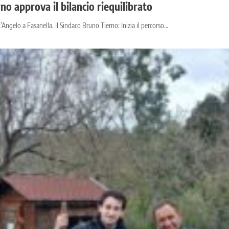
rno approva il bilancio riequilibrato
’Angelo a Fasanella. Il Sindaco Bruno Tierno: Inizia il percorso…