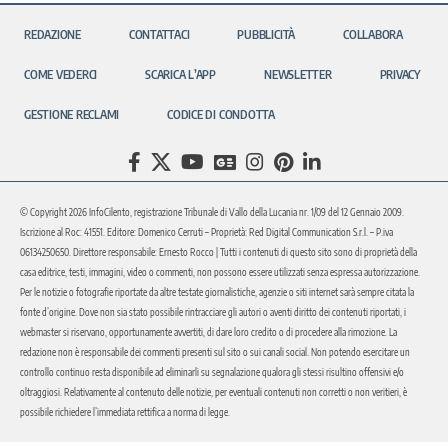
REDAZIONE
CONTATTACI
PUBBLICITÀ
COLLABORA
COME VEDERCI
SCARICA L’APP
NEWSLETTER
PRIVACY
GESTIONE RECLAMI
CODICE DI CONDOTTA
© Copyright 2026 InfoCilento, registrazione Tribunale di Vallo della Lucania nr. 1/09 del 12 Gennaio 2009.
Iscrizione al Roc: 41551. Editore: Domenico Cerruti – Proprietà: Red Digital Communication S.r.l. – P.iva
06134250650. Direttore responsabile: Ernesto Rocco | Tutti i contenuti di questo sito sono di proprietà della
casa editrice, testi, immagini, video o commenti, non possono essere utilizzati senza espressa autorizzazione.
Per le notizie o fotografie riportate da altre testate giornalistiche, agenzie o siti internet sarà sempre citata la
fonte d’origine. Dove non sia stato possibile rintracciare gli autori o aventi diritto dei contenuti riportati, i
webmaster si riservano, opportunamente avvertiti, di dare loro credito o di procedere alla rimozione. La
redazione non è responsabile dei commenti presenti sul sito o sui canali social. Non potendo esercitare un
controllo continuo resta disponibile ad eliminarli su segnalazione qualora gli stessi risultino offensivi e/o
oltraggiosi. Relativamente al contenuto delle notizie, per eventuali contenuti non corretti o non veritieri, è
possibile richiedere l’immediata rettifica a norma di legge.