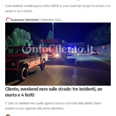
Grave incidente stradale questa notte sull'A30 in zona Castel San Giorgio fra un'auto e un
camion in cui è rimasto…
Redazione Infocilento
7 Settembre 2024
Cilento, weekend nero sulle strade: tre incidenti, un
morto e 4 feriti
E' stato un weekend nero quello appena trascorso sul fronte della viabilità. Diversi
incidenti si sono registrati sulle arterie salernitane,…