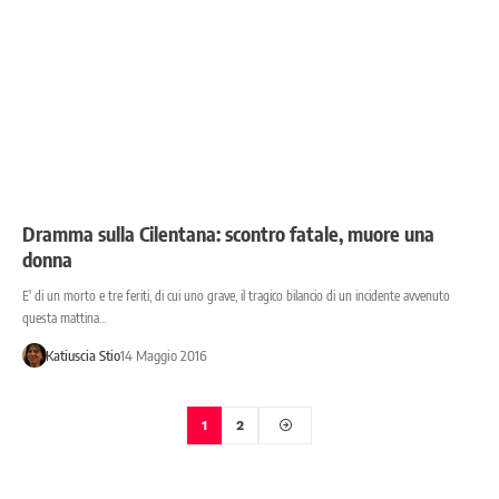
Dramma sulla Cilentana: scontro fatale, muore una
donna
E' di un morto e tre feriti, di cui uno grave, il tragico bilancio di un incidente avvenuto
questa mattina…
Katiuscia Stio
14 Maggio 2016
1
2