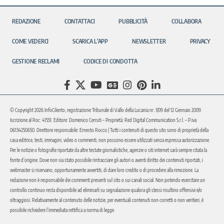
REDAZIONE
CONTATTACI
PUBBLICITÀ
COLLABORA
COME VEDERCI
SCARICA L’APP
NEWSLETTER
PRIVACY
GESTIONE RECLAMI
CODICE DI CONDOTTA
© Copyright 2026 InfoCilento, registrazione Tribunale di Vallo della Lucania nr. 1/09 del 12 Gennaio 2009.
Iscrizione al Roc: 41551. Editore: Domenico Cerruti – Proprietà: Red Digital Communication S.r.l. – P.iva
06134250650. Direttore responsabile: Ernesto Rocco | Tutti i contenuti di questo sito sono di proprietà della
casa editrice, testi, immagini, video o commenti, non possono essere utilizzati senza espressa autorizzazione.
Per le notizie o fotografie riportate da altre testate giornalistiche, agenzie o siti internet sarà sempre citata la
fonte d’origine. Dove non sia stato possibile rintracciare gli autori o aventi diritto dei contenuti riportati, i
webmaster si riservano, opportunamente avvertiti, di dare loro credito o di procedere alla rimozione. La
redazione non è responsabile dei commenti presenti sul sito o sui canali social. Non potendo esercitare un
controllo continuo resta disponibile ad eliminarli su segnalazione qualora gli stessi risultino offensivi e/o
oltraggiosi. Relativamente al contenuto delle notizie, per eventuali contenuti non corretti o non veritieri, è
possibile richiedere l’immediata rettifica a norma di legge.