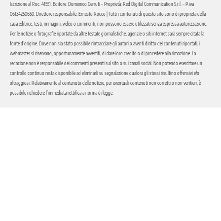
Iscrizione al Roc: 41551. Editore: Domenico Cerruti – Proprietà: Red Digital Communication S.r.l. – P.iva
06134250650. Direttore responsabile: Ernesto Rocco | Tutti i contenuti di questo sito sono di proprietà della
casa editrice, testi, immagini, video o commenti, non possono essere utilizzati senza espressa autorizzazione.
Per le notizie o fotografie riportate da altre testate giornalistiche, agenzie o siti internet sarà sempre citata la
fonte d’origine. Dove non sia stato possibile rintracciare gli autori o aventi diritto dei contenuti riportati, i
webmaster si riservano, opportunamente avvertiti, di dare loro credito o di procedere alla rimozione. La
redazione non è responsabile dei commenti presenti sul sito o sui canali social. Non potendo esercitare un
controllo continuo resta disponibile ad eliminarli su segnalazione qualora gli stessi risultino offensivi e/o
oltraggiosi. Relativamente al contenuto delle notizie, per eventuali contenuti non corretti o non veritieri, è
possibile richiedere l’immediata rettifica a norma di legge.