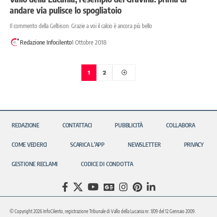
andare via pulisce lo spogliatoio
Il commento della Gelbison: Grazie a voi il calcio è ancora più bello
Redazione Infocilento
1 Ottobre 2018
1
2
REDAZIONE
CONTATTACI
PUBBLICITÀ
COLLABORA
COME VEDERCI
SCARICA L’APP
NEWSLETTER
PRIVACY
GESTIONE RECLAMI
CODICE DI CONDOTTA
© Copyright 2026 InfoCilento, registrazione Tribunale di Vallo della Lucania nr. 1/09 del 12 Gennaio 2009.