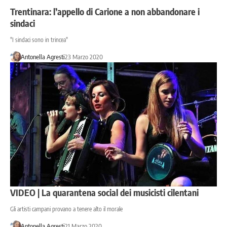
Trentinara: l’appello di Carione a non abbandonare i
sindaci
"I sindaci sono in trincea"
Antonella Agresti
23 Marzo 2020
VIDEO | La quarantena social dei musicisti cilentani
Gli artisti campani provano a tenere alto il morale
Antonella Agresti
21 Marzo 2020