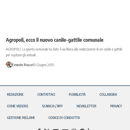
Agropoli, ecco il nuovo canile-gattile comunale
AGROPOLI. La giunta comunale ha dato il via libera alla realizzazione di un canile e gattile
per ospitare gli animali…
Ernesto Rocco
10 Giugno 2015
REDAZIONE
CONTATTACI
PUBBLICITÀ
COLLABORA
COME VEDERCI
SCARICA L’APP
NEWSLETTER
PRIVACY
GESTIONE RECLAMI
CODICE DI CONDOTTA