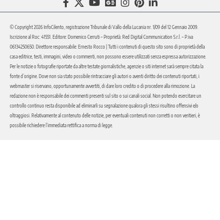
© Copyright 2026 InfoCilento, registrazione Tribunale di Vallo della Lucania nr. 1/09 del 12 Gennaio 2009.
Iscrizione al Roc: 41551. Editore: Domenico Cerruti – Proprietà: Red Digital Communication S.r.l. – P.iva
06134250650. Direttore responsabile: Ernesto Rocco | Tutti i contenuti di questo sito sono di proprietà della
casa editrice, testi, immagini, video o commenti, non possono essere utilizzati senza espressa autorizzazione.
Per le notizie o fotografie riportate da altre testate giornalistiche, agenzie o siti internet sarà sempre citata la
fonte d’origine. Dove non sia stato possibile rintracciare gli autori o aventi diritto dei contenuti riportati, i
webmaster si riservano, opportunamente avvertiti, di dare loro credito o di procedere alla rimozione. La
redazione non è responsabile dei commenti presenti sul sito o sui canali social. Non potendo esercitare un
controllo continuo resta disponibile ad eliminarli su segnalazione qualora gli stessi risultino offensivi e/o
oltraggiosi. Relativamente al contenuto delle notizie, per eventuali contenuti non corretti o non veritieri, è
possibile richiedere l’immediata rettifica a norma di legge.