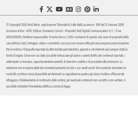
© Copyright 2026 InfoCilento, registrazione Tribunale di Vallo della Lucania nr. 1/09 del 12 Gennaio 2009.
Iscrizione al Roc: 41551. Editore: Domenico Cerruti – Proprietà: Red Digital Communication S.r.l. – P.iva
06134250650. Direttore responsabile: Ernesto Rocco | Tutti i contenuti di questo sito sono di proprietà della
casa editrice, testi, immagini, video o commenti, non possono essere utilizzati senza espressa autorizzazione.
Per le notizie o fotografie riportate da altre testate giornalistiche, agenzie o siti internet sarà sempre citata la
fonte d’origine. Dove non sia stato possibile rintracciare gli autori o aventi diritto dei contenuti riportati, i
webmaster si riservano, opportunamente avvertiti, di dare loro credito o di procedere alla rimozione. La
redazione non è responsabile dei commenti presenti sul sito o sui canali social. Non potendo esercitare un
controllo continuo resta disponibile ad eliminarli su segnalazione qualora gli stessi risultino offensivi e/o
oltraggiosi. Relativamente al contenuto delle notizie, per eventuali contenuti non corretti o non veritieri, è
possibile richiedere l’immediata rettifica a norma di legge.