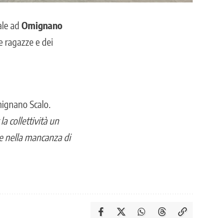
ale
ad
Omignano
e ragazze e dei
mignano Scalo.
la collettività un
te nella mancanza di