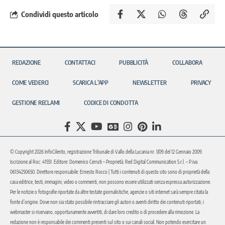
Condividi questo articolo
REDAZIONE
CONTATTACI
PUBBLICITÀ
COLLABORA
COME VEDERCI
SCARICA L’APP
NEWSLETTER
PRIVACY
GESTIONE RECLAMI
CODICE DI CONDOTTA
© Copyright 2026 InfoCilento, registrazione Tribunale di Vallo della Lucania nr. 1/09 del 12 Gennaio 2009.
Iscrizione al Roc: 41551. Editore: Domenico Cerruti – Proprietà: Red Digital Communication S.r.l. – P.iva
06134250650. Direttore responsabile: Ernesto Rocco | Tutti i contenuti di questo sito sono di proprietà della
casa editrice, testi, immagini, video o commenti, non possono essere utilizzati senza espressa autorizzazione.
Per le notizie o fotografie riportate da altre testate giornalistiche, agenzie o siti internet sarà sempre citata la
fonte d’origine. Dove non sia stato possibile rintracciare gli autori o aventi diritto dei contenuti riportati, i
webmaster si riservano, opportunamente avvertiti, di dare loro credito o di procedere alla rimozione. La
redazione non è responsabile dei commenti presenti sul sito o sui canali social. Non potendo esercitare un