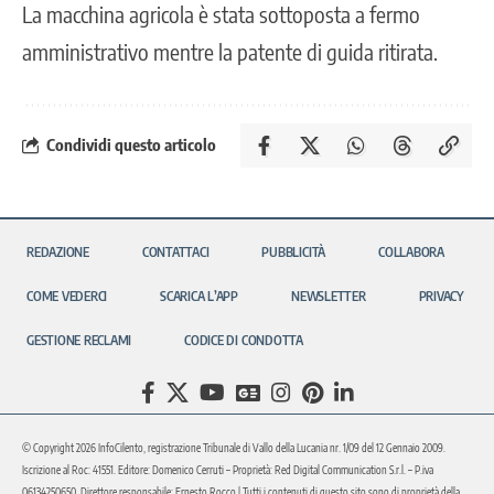
La macchina agricola è stata sottoposta a fermo
amministrativo mentre la patente di guida ritirata.
Condividi questo articolo
REDAZIONE
CONTATTACI
PUBBLICITÀ
COLLABORA
COME VEDERCI
SCARICA L’APP
NEWSLETTER
PRIVACY
GESTIONE RECLAMI
CODICE DI CONDOTTA
© Copyright 2026 InfoCilento, registrazione Tribunale di Vallo della Lucania nr. 1/09 del 12 Gennaio 2009.
Iscrizione al Roc: 41551. Editore: Domenico Cerruti – Proprietà: Red Digital Communication S.r.l. – P.iva
06134250650. Direttore responsabile: Ernesto Rocco | Tutti i contenuti di questo sito sono di proprietà della