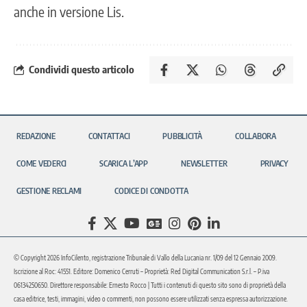
anche in versione Lis.
Condividi questo articolo
REDAZIONE
CONTATTACI
PUBBLICITÀ
COLLABORA
COME VEDERCI
SCARICA L’APP
NEWSLETTER
PRIVACY
GESTIONE RECLAMI
CODICE DI CONDOTTA
© Copyright 2026 InfoCilento, registrazione Tribunale di Vallo della Lucania nr. 1/09 del 12 Gennaio 2009.
Iscrizione al Roc: 41551. Editore: Domenico Cerruti – Proprietà: Red Digital Communication S.r.l. – P.iva
06134250650. Direttore responsabile: Ernesto Rocco | Tutti i contenuti di questo sito sono di proprietà della
casa editrice, testi, immagini, video o commenti, non possono essere utilizzati senza espressa autorizzazione.