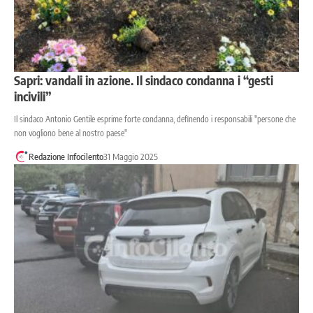
Sapri: vandali in azione. Il sindaco condanna i “gesti
incivili”
Il sindaco Antonio Gentile esprime forte condanna, definendo i responsabili "persone che
non vogliono bene al nostro paese"
Redazione Infocilento
31 Maggio 2025