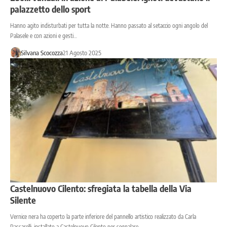
palazzetto dello sport
Hanno agito indisturbati per tutta la notte. Hanno passato al setaccio ogni angolo del
Palasele e con azioni e gesti…
Silvana Scocozza
21 Agosto 2025
Castelnuovo Cilento: sfregiata la tabella della Via
Silente
Vernice nera ha coperto la parte inferiore del pannello artistico realizzato da Carla
Passarelli, installato a Castelnuovo Cilento per segnalare…