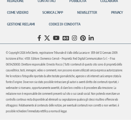
REDAZIONE
CONTATTACI
PUBBLICITÀ
COLLABORA
COME VEDERCI
SCARICA L’APP
NEWSLETTER
PRIVACY
GESTIONE RECLAMI
CODICE DI CONDOTTA
© Copyright 2026 InfoCilento, registrazione Tribunale di Vallo della Lucania nr. 1/09 del 12 Gennaio 2009.
Iscrizione al Roc: 41551. Editore: Domenico Cerruti – Proprietà: Red Digital Communication S.r.l. – P.iva
06134250650. Direttore responsabile: Ernesto Rocco | Tutti i contenuti di questo sito sono di proprietà della
casa editrice, testi, immagini, video o commenti, non possono essere utilizzati senza espressa autorizzazione.
Per le notizie o fotografie riportate da altre testate giornalistiche, agenzie o siti internet sarà sempre citata la
fonte d’origine. Dove non sia stato possibile rintracciare gli autori o aventi diritto dei contenuti riportati, i
webmaster si riservano, opportunamente avvertiti, di dare loro credito o di procedere alla rimozione. La
redazione non è responsabile dei commenti presenti sul sito o sui canali social. Non potendo esercitare un
controllo continuo resta disponibile ad eliminarli su segnalazione qualora gli stessi risultino offensivi e/o
oltraggiosi. Relativamente al contenuto delle notizie, per eventuali contenuti non corretti o non veritieri, è
possibile richiedere l’immediata rettifica a norma di legge.