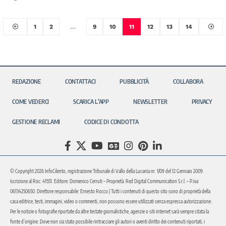
1
2
…
9
10
11
12
13
14
REDAZIONE
CONTATTACI
PUBBLICITÀ
COLLABORA
COME VEDERCI
SCARICA L’APP
NEWSLETTER
PRIVACY
GESTIONE RECLAMI
CODICE DI CONDOTTA
© Copyright 2026 InfoCilento, registrazione Tribunale di Vallo della Lucania nr. 1/09 del 12 Gennaio 2009.
Iscrizione al Roc: 41551. Editore: Domenico Cerruti – Proprietà: Red Digital Communication S.r.l. – P.iva
06134250650. Direttore responsabile: Ernesto Rocco | Tutti i contenuti di questo sito sono di proprietà della
casa editrice, testi, immagini, video o commenti, non possono essere utilizzati senza espressa autorizzazione.
Per le notizie o fotografie riportate da altre testate giornalistiche, agenzie o siti internet sarà sempre citata la
fonte d’origine. Dove non sia stato possibile rintracciare gli autori o aventi diritto dei contenuti riportati, i