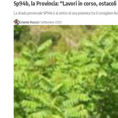
Sp94b, la Provincia: “Lavori in corso, ostacoli
La strada provinciale SP94b è al centro di una polemica tra il consigliere A
Ernesto Rocco
6 Settembre 2025