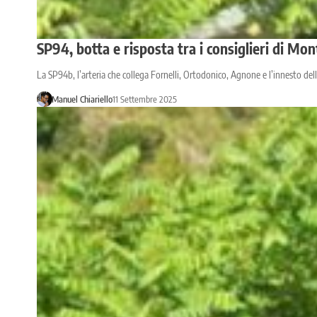
SP94, botta e risposta tra i consiglieri di Mon
La SP94b, l’arteria che collega Fornelli, Ortodonico, Agnone e l’innesto del
Manuel Chiariello
11 Settembre 2025