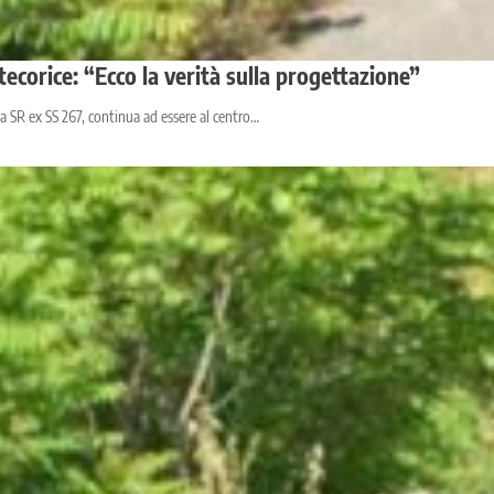
tecorice: “Ecco la verità sulla progettazione”
la SR ex SS 267, continua ad essere al centro…