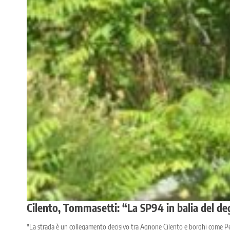
Cilento, Tommasetti: “La SP94 in balia del de
"La strada è un collegamento decisivo tra Agnone Cilento e borghi come Pe