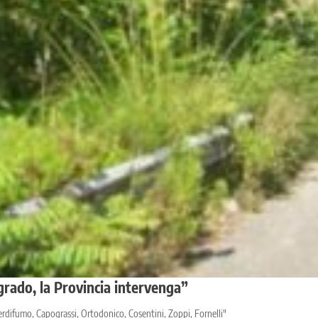
grado, la Provincia intervenga”
rdifumo, Capograssi, Ortodonico, Cosentini, Zoppi, Fornelli"