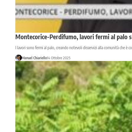
Montecorice-Perdifumo, lavori fermi al palo su
I lavori sono fermi al palo, creando notevoli disservizi alla comunità che è co
Manuel Chiariello
14 Ottobre 2025