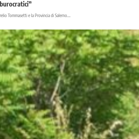
 burocratici”
urelio Tommasetti e la Provincia di Salerno.…