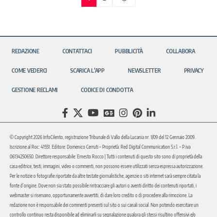
REDAZIONE
CONTATTACI
PUBBLICITÀ
COLLABORA
COME VEDERCI
SCARICA L’APP
NEWSLETTER
PRIVACY
GESTIONE RECLAMI
CODICE DI CONDOTTA
© Copyright 2026 InfoCilento, registrazione Tribunale di Vallo della Lucania nr. 1/09 del 12 Gennaio 2009.
Iscrizione al Roc: 41551. Editore: Domenico Cerruti – Proprietà: Red Digital Communication S.r.l. – P.iva
06134250650. Direttore responsabile: Ernesto Rocco | Tutti i contenuti di questo sito sono di proprietà della
casa editrice, testi, immagini, video o commenti, non possono essere utilizzati senza espressa autorizzazione.
Per le notizie o fotografie riportate da altre testate giornalistiche, agenzie o siti internet sarà sempre citata la
fonte d’origine. Dove non sia stato possibile rintracciare gli autori o aventi diritto dei contenuti riportati, i
webmaster si riservano, opportunamente avvertiti, di dare loro credito o di procedere alla rimozione. La
redazione non è responsabile dei commenti presenti sul sito o sui canali social. Non potendo esercitare un
controllo continuo resta disponibile ad eliminarli su segnalazione qualora gli stessi risultino offensivi e/o