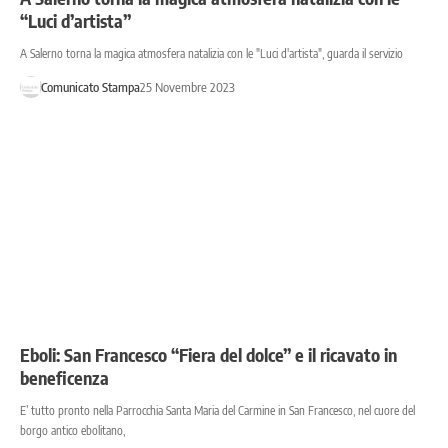
“Luci d’artista”
A Salerno torna la magica atmosfera natalizia con le "Luci d'artista", guarda il servizio
Comunicato Stampa
25 Novembre 2023
Eboli: San Francesco “Fiera del dolce” e il ricavato in
beneficenza
E’ tutto pronto nella Parrocchia Santa Maria del Carmine in San Francesco, nel cuore del
borgo antico ebolitano,