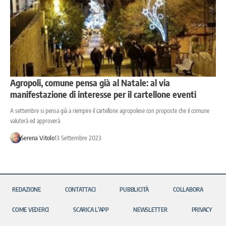
Agropoli, comune pensa già al Natale: al via
manifestazione di interesse per il cartellone eventi
A settembre si pensa già a riempire il cartellone agropolese con proposte che il comune
valuterà ed approverà
Serena Vitolo
13 Settembre 2023
REDAZIONE
CONTATTACI
PUBBLICITÀ
COLLABORA
COME VEDERCI
SCARICA L’APP
NEWSLETTER
PRIVACY