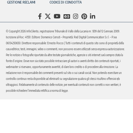
GESTIONE RECLAMI
CODICE DI CONDOTTA
© Copyright 2026 InfoCilento, registrazione Tribunale di Vallo della Lucania nr. 1/09 del 12 Gennaio 2009.
Iscrizione al Roc: 41551. Editore: Domenico Cerruti – Proprietà: Red Digital Communication S.r.l. – P.iva
06134250650. Direttore responsabile: Ernesto Rocco | Tutti i contenuti di questo sito sono di proprietà della
casa editrice, testi, immagini, video o commenti, non possono essere utilizzati senza espressa autorizzazione.
Per le notizie o fotografie riportate da altre testate giornalistiche, agenzie o siti internet sarà sempre citata la
fonte d’origine. Dove non sia stato possibile rintracciare gli autori o aventi diritto dei contenuti riportati, i
webmaster si riservano, opportunamente avvertiti, di dare loro credito o di procedere alla rimozione. La
redazione non è responsabile dei commenti presenti sul sito o sui canali social. Non potendo esercitare un
controllo continuo resta disponibile ad eliminarli su segnalazione qualora gli stessi risultino offensivi e/o
oltraggiosi. Relativamente al contenuto delle notizie, per eventuali contenuti non corretti o non veritieri, è
possibile richiedere l’immediata rettifica a norma di legge.