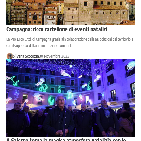
Campagna: ricco cartellone di eventi natalizi
La Pro Loco Città di Campagna grazie alla collaborazione delle associazioni del territorio e
con il supporto dell’amministrazione comunale
Silvana Scocozza
30 Novembre 2023
A Salerno torna la magica atmosfera natalizia con le