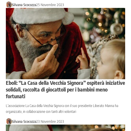
Silvana Scocozza
25 Novembre 2023
Eboli: “La Casa della Vecchia Signora” ospiterà iniziative
solidali, raccolta di giocattoli per i bambini meno
fortunati
L’associazione La Casa della Vecchia Signora con il suo presidente Liberato Manna ha
organizzato, in collaborazione con tanti altri volontari
Silvana Scocozza
23 Novembre 2023