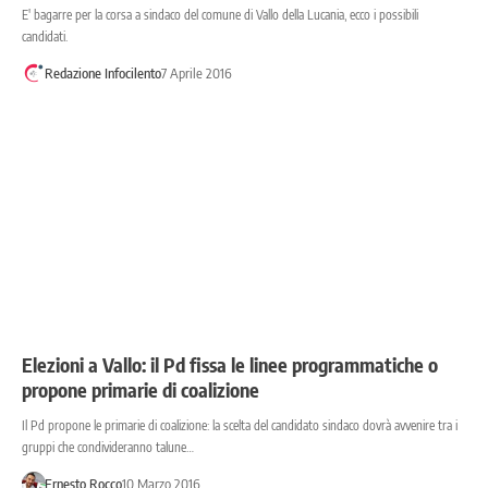
E' bagarre per la corsa a sindaco del comune di Vallo della Lucania, ecco i possibili
candidati.
Redazione Infocilento
7 Aprile 2016
Elezioni a Vallo: il Pd fissa le linee programmatiche o
propone primarie di coalizione
Il Pd propone le primarie di coalizione: la scelta del candidato sindaco dovrà avvenire tra i
gruppi che condivideranno talune…
Ernesto Rocco
10 Marzo 2016