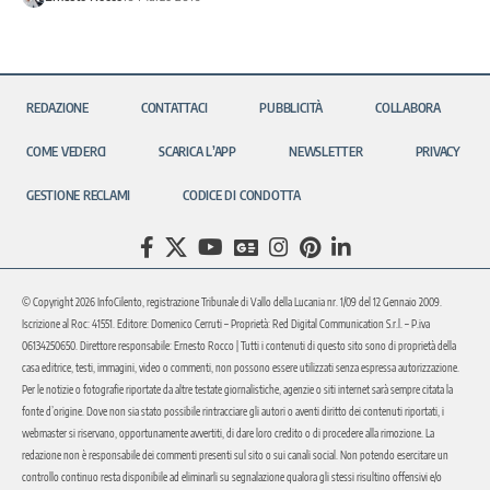
REDAZIONE
CONTATTACI
PUBBLICITÀ
COLLABORA
COME VEDERCI
SCARICA L’APP
NEWSLETTER
PRIVACY
GESTIONE RECLAMI
CODICE DI CONDOTTA
© Copyright 2026 InfoCilento, registrazione Tribunale di Vallo della Lucania nr. 1/09 del 12 Gennaio 2009.
Iscrizione al Roc: 41551. Editore: Domenico Cerruti – Proprietà: Red Digital Communication S.r.l. – P.iva
06134250650. Direttore responsabile: Ernesto Rocco | Tutti i contenuti di questo sito sono di proprietà della
casa editrice, testi, immagini, video o commenti, non possono essere utilizzati senza espressa autorizzazione.
Per le notizie o fotografie riportate da altre testate giornalistiche, agenzie o siti internet sarà sempre citata la
fonte d’origine. Dove non sia stato possibile rintracciare gli autori o aventi diritto dei contenuti riportati, i
webmaster si riservano, opportunamente avvertiti, di dare loro credito o di procedere alla rimozione. La
redazione non è responsabile dei commenti presenti sul sito o sui canali social. Non potendo esercitare un
controllo continuo resta disponibile ad eliminarli su segnalazione qualora gli stessi risultino offensivi e/o