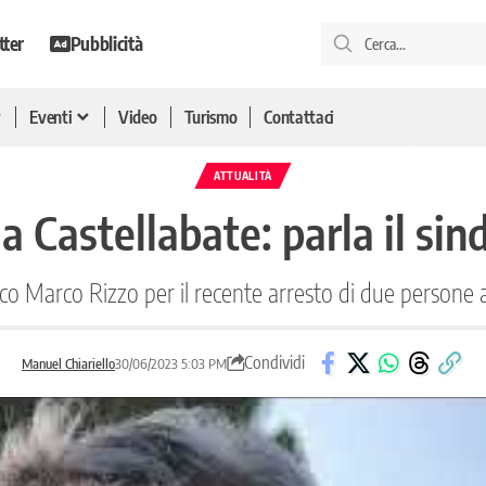
tter
Pubblicità
Eventi
Video
Turismo
Contattaci
ATTUALITÀ
i a Castellabate: parla il si
aco Marco Rizzo per il recente arresto di due persone
Condividi
Manuel Chiariello
30/06/2023 5:03 PM