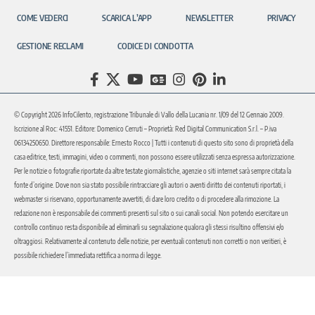
COME VEDERCI
SCARICA L’APP
NEWSLETTER
PRIVACY
GESTIONE RECLAMI
CODICE DI CONDOTTA
© Copyright 2026 InfoCilento, registrazione Tribunale di Vallo della Lucania nr. 1/09 del 12 Gennaio 2009.
Iscrizione al Roc: 41551. Editore: Domenico Cerruti – Proprietà: Red Digital Communication S.r.l. – P.iva
06134250650. Direttore responsabile: Ernesto Rocco | Tutti i contenuti di questo sito sono di proprietà della
casa editrice, testi, immagini, video o commenti, non possono essere utilizzati senza espressa autorizzazione.
Per le notizie o fotografie riportate da altre testate giornalistiche, agenzie o siti internet sarà sempre citata la
fonte d’origine. Dove non sia stato possibile rintracciare gli autori o aventi diritto dei contenuti riportati, i
webmaster si riservano, opportunamente avvertiti, di dare loro credito o di procedere alla rimozione. La
redazione non è responsabile dei commenti presenti sul sito o sui canali social. Non potendo esercitare un
controllo continuo resta disponibile ad eliminarli su segnalazione qualora gli stessi risultino offensivi e/o
oltraggiosi. Relativamente al contenuto delle notizie, per eventuali contenuti non corretti o non veritieri, è
possibile richiedere l’immediata rettifica a norma di legge.