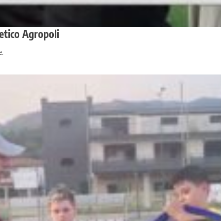
etico Agropoli
e.