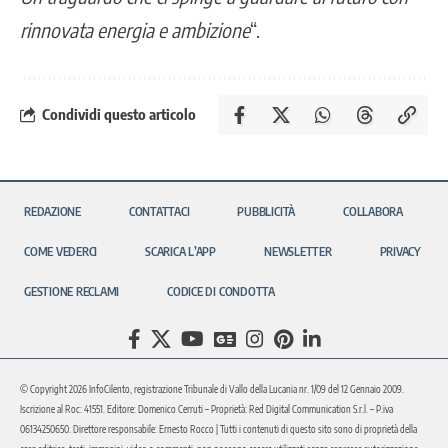
rinnovata energia e ambizione
“.
Condividi questo articolo
REDAZIONE
CONTATTACI
PUBBLICITÀ
COLLABORA
COME VEDERCI
SCARICA L’APP
NEWSLETTER
PRIVACY
GESTIONE RECLAMI
CODICE DI CONDOTTA
© Copyright 2026 InfoCilento, registrazione Tribunale di Vallo della Lucania nr. 1/09 del 12 Gennaio 2009.
Iscrizione al Roc: 41551. Editore: Domenico Cerruti – Proprietà: Red Digital Communication S.r.l. – P.iva
06134250650. Direttore responsabile: Ernesto Rocco | Tutti i contenuti di questo sito sono di proprietà della