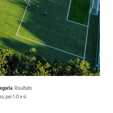
egoria
. Risultato
, per 1-0 e si