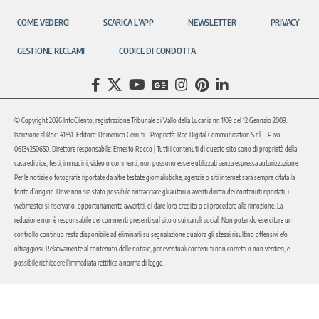
COME VEDERCI
SCARICA L’APP
NEWSLETTER
PRIVACY
GESTIONE RECLAMI
CODICE DI CONDOTTA
© Copyright 2026 InfoCilento, registrazione Tribunale di Vallo della Lucania nr. 1/09 del 12 Gennaio 2009.
Iscrizione al Roc: 41551. Editore: Domenico Cerruti – Proprietà: Red Digital Communication S.r.l. – P.iva
06134250650. Direttore responsabile: Ernesto Rocco | Tutti i contenuti di questo sito sono di proprietà della
casa editrice, testi, immagini, video o commenti, non possono essere utilizzati senza espressa autorizzazione.
Per le notizie o fotografie riportate da altre testate giornalistiche, agenzie o siti internet sarà sempre citata la
fonte d’origine. Dove non sia stato possibile rintracciare gli autori o aventi diritto dei contenuti riportati, i
webmaster si riservano, opportunamente avvertiti, di dare loro credito o di procedere alla rimozione. La
redazione non è responsabile dei commenti presenti sul sito o sui canali social. Non potendo esercitare un
controllo continuo resta disponibile ad eliminarli su segnalazione qualora gli stessi risultino offensivi e/o
oltraggiosi. Relativamente al contenuto delle notizie, per eventuali contenuti non corretti o non veritieri, è
possibile richiedere l’immediata rettifica a norma di legge.