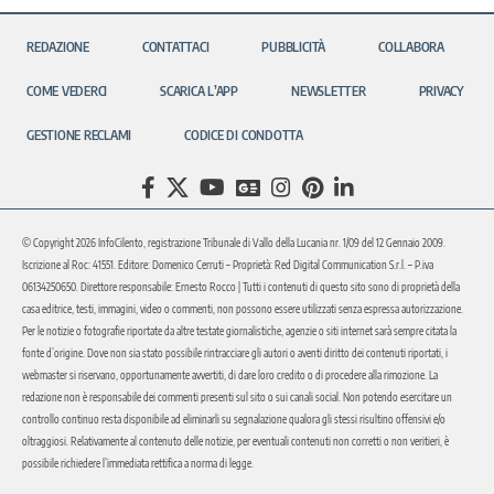
REDAZIONE
CONTATTACI
PUBBLICITÀ
COLLABORA
COME VEDERCI
SCARICA L’APP
NEWSLETTER
PRIVACY
GESTIONE RECLAMI
CODICE DI CONDOTTA
© Copyright 2026 InfoCilento, registrazione Tribunale di Vallo della Lucania nr. 1/09 del 12 Gennaio 2009.
Iscrizione al Roc: 41551. Editore: Domenico Cerruti – Proprietà: Red Digital Communication S.r.l. – P.iva
06134250650. Direttore responsabile: Ernesto Rocco | Tutti i contenuti di questo sito sono di proprietà della
casa editrice, testi, immagini, video o commenti, non possono essere utilizzati senza espressa autorizzazione.
Per le notizie o fotografie riportate da altre testate giornalistiche, agenzie o siti internet sarà sempre citata la
fonte d’origine. Dove non sia stato possibile rintracciare gli autori o aventi diritto dei contenuti riportati, i
webmaster si riservano, opportunamente avvertiti, di dare loro credito o di procedere alla rimozione. La
redazione non è responsabile dei commenti presenti sul sito o sui canali social. Non potendo esercitare un
controllo continuo resta disponibile ad eliminarli su segnalazione qualora gli stessi risultino offensivi e/o
oltraggiosi. Relativamente al contenuto delle notizie, per eventuali contenuti non corretti o non veritieri, è
possibile richiedere l’immediata rettifica a norma di legge.