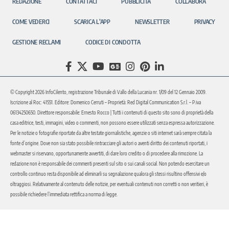
REDAZIONE
CONTATTACI
PUBBLICITÀ
COLLABORA
COME VEDERCI
SCARICA L’APP
NEWSLETTER
PRIVACY
GESTIONE RECLAMI
CODICE DI CONDOTTA
© Copyright 2026 InfoCilento, registrazione Tribunale di Vallo della Lucania nr. 1/09 del 12 Gennaio 2009.
Iscrizione al Roc: 41551. Editore: Domenico Cerruti – Proprietà: Red Digital Communication S.r.l. – P.iva
06134250650. Direttore responsabile: Ernesto Rocco | Tutti i contenuti di questo sito sono di proprietà della
casa editrice, testi, immagini, video o commenti, non possono essere utilizzati senza espressa autorizzazione.
Per le notizie o fotografie riportate da altre testate giornalistiche, agenzie o siti internet sarà sempre citata la
fonte d’origine. Dove non sia stato possibile rintracciare gli autori o aventi diritto dei contenuti riportati, i
webmaster si riservano, opportunamente avvertiti, di dare loro credito o di procedere alla rimozione. La
redazione non è responsabile dei commenti presenti sul sito o sui canali social. Non potendo esercitare un
controllo continuo resta disponibile ad eliminarli su segnalazione qualora gli stessi risultino offensivi e/o
oltraggiosi. Relativamente al contenuto delle notizie, per eventuali contenuti non corretti o non veritieri, è
possibile richiedere l’immediata rettifica a norma di legge.