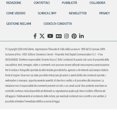
REDAZIONE
CONTATTACI
PUBBLICITÀ
COLLABORA
COME VEDERCI
SCARICA L’APP
NEWSLETTER
PRIVACY
GESTIONE RECLAMI
CODICE DI CONDOTTA
© Copyright 2026 InfoCilento, registrazione Tribunale di Vallo della Lucania nr. 1/09 del 12 Gennaio 2009.
Iscrizione al Roc: 41551. Editore: Domenico Cerruti – Proprietà: Red Digital Communication S.r.l. – P.iva
06134250650. Direttore responsabile: Ernesto Rocco | Tutti i contenuti di questo sito sono di proprietà della
casa editrice, testi, immagini, video o commenti, non possono essere utilizzati senza espressa autorizzazione.
Per le notizie o fotografie riportate da altre testate giornalistiche, agenzie o siti internet sarà sempre citata la
fonte d’origine. Dove non sia stato possibile rintracciare gli autori o aventi diritto dei contenuti riportati, i
webmaster si riservano, opportunamente avvertiti, di dare loro credito o di procedere alla rimozione. La
redazione non è responsabile dei commenti presenti sul sito o sui canali social. Non potendo esercitare un
controllo continuo resta disponibile ad eliminarli su segnalazione qualora gli stessi risultino offensivi e/o
oltraggiosi. Relativamente al contenuto delle notizie, per eventuali contenuti non corretti o non veritieri, è
possibile richiedere l’immediata rettifica a norma di legge.