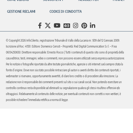
GESTIONE RECLAMI
CODICE DI CONDOTTA
© Copyright 2026 InfoCilento, registrazione Tribunale di Vallo della Lucania nr. 1/09 del 12 Gennaio 2009.
Iscrizione al Roc: 41551. Editore: Domenico Cerruti – Proprietà: Red Digital Communication S.r.l. – P.iva
06134250650. Direttore responsabile: Ernesto Rocco | Tutti i contenuti di questo sito sono di proprietà della
casa editrice, testi, immagini, video o commenti, non possono essere utilizzati senza espressa autorizzazione.
Per le notizie o fotografie riportate da altre testate giornalistiche, agenzie o siti internet sarà sempre citata la
fonte d’origine. Dove non sia stato possibile rintracciare gli autori o aventi diritto dei contenuti riportati, i
webmaster si riservano, opportunamente avvertiti, di dare loro credito o di procedere alla rimozione. La
redazione non è responsabile dei commenti presenti sul sito o sui canali social. Non potendo esercitare un
controllo continuo resta disponibile ad eliminarli su segnalazione qualora gli stessi risultino offensivi e/o
oltraggiosi. Relativamente al contenuto delle notizie, per eventuali contenuti non corretti o non veritieri, è
possibile richiedere l’immediata rettifica a norma di legge.