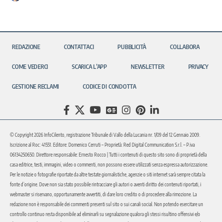
REDAZIONE
CONTATTACI
PUBBLICITÀ
COLLABORA
COME VEDERCI
SCARICA L’APP
NEWSLETTER
PRIVACY
GESTIONE RECLAMI
CODICE DI CONDOTTA
© Copyright 2026 InfoCilento, registrazione Tribunale di Vallo della Lucania nr. 1/09 del 12 Gennaio 2009.
Iscrizione al Roc: 41551. Editore: Domenico Cerruti – Proprietà: Red Digital Communication S.r.l. – P.iva
06134250650. Direttore responsabile: Ernesto Rocco | Tutti i contenuti di questo sito sono di proprietà della
casa editrice, testi, immagini, video o commenti, non possono essere utilizzati senza espressa autorizzazione.
Per le notizie o fotografie riportate da altre testate giornalistiche, agenzie o siti internet sarà sempre citata la
fonte d’origine. Dove non sia stato possibile rintracciare gli autori o aventi diritto dei contenuti riportati, i
webmaster si riservano, opportunamente avvertiti, di dare loro credito o di procedere alla rimozione. La
redazione non è responsabile dei commenti presenti sul sito o sui canali social. Non potendo esercitare un
controllo continuo resta disponibile ad eliminarli su segnalazione qualora gli stessi risultino offensivi e/o