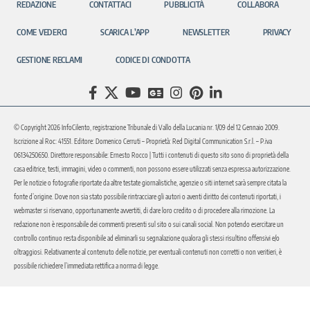
REDAZIONE
CONTATTACI
PUBBLICITÀ
COLLABORA
COME VEDERCI
SCARICA L’APP
NEWSLETTER
PRIVACY
GESTIONE RECLAMI
CODICE DI CONDOTTA
© Copyright 2026 InfoCilento, registrazione Tribunale di Vallo della Lucania nr. 1/09 del 12 Gennaio 2009.
Iscrizione al Roc: 41551. Editore: Domenico Cerruti – Proprietà: Red Digital Communication S.r.l. – P.iva
06134250650. Direttore responsabile: Ernesto Rocco | Tutti i contenuti di questo sito sono di proprietà della
casa editrice, testi, immagini, video o commenti, non possono essere utilizzati senza espressa autorizzazione.
Per le notizie o fotografie riportate da altre testate giornalistiche, agenzie o siti internet sarà sempre citata la
fonte d’origine. Dove non sia stato possibile rintracciare gli autori o aventi diritto dei contenuti riportati, i
webmaster si riservano, opportunamente avvertiti, di dare loro credito o di procedere alla rimozione. La
redazione non è responsabile dei commenti presenti sul sito o sui canali social. Non potendo esercitare un
controllo continuo resta disponibile ad eliminarli su segnalazione qualora gli stessi risultino offensivi e/o
oltraggiosi. Relativamente al contenuto delle notizie, per eventuali contenuti non corretti o non veritieri, è
possibile richiedere l’immediata rettifica a norma di legge.