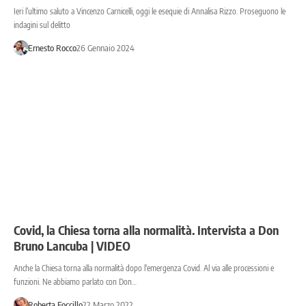
Ieri l’ultimo saluto a Vincenzo Carnicelli, oggi le esequie di Annalisa Rizzo. Proseguono le
indagini sul delitto
Ernesto Rocco
26 Gennaio 2024
Covid, la Chiesa torna alla normalità. Intervista a Don
Bruno Lancuba | VIDEO
Anche la Chiesa torna alla normalità dopo l'emergenza Covid. Al via alle processioni e
funzioni. Ne abbiamo parlato con Don…
Roberta Foccillo
22 Marzo 2022