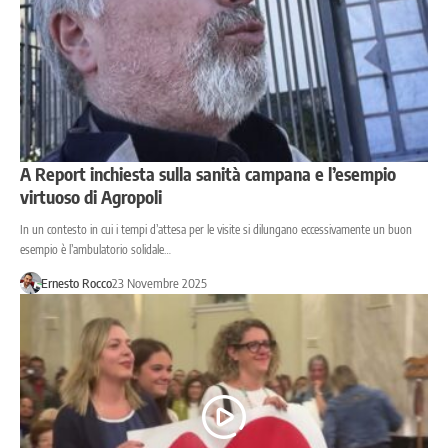
A Report inchiesta sulla sanità campana e l’esempio
virtuoso di Agropoli
In un contesto in cui i tempi d’attesa per le visite si dilungano eccessivamente un buon
esempio è l’ambulatorio solidale…
Ernesto Rocco
23 Novembre 2025