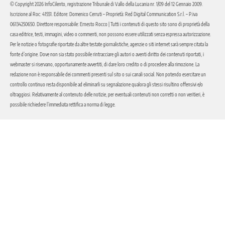
© Copyright 2026 InfoCilento, registrazione Tribunale di Vallo della Lucania nr. 1/09 del 12 Gennaio 2009.
Iscrizione al Roc: 41551. Editore: Domenico Cerruti – Proprietà: Red Digital Communication S.r.l. – P.iva
06134250650. Direttore responsabile: Ernesto Rocco | Tutti i contenuti di questo sito sono di proprietà della
casa editrice, testi, immagini, video o commenti, non possono essere utilizzati senza espressa autorizzazione.
Per le notizie o fotografie riportate da altre testate giornalistiche, agenzie o siti internet sarà sempre citata la
fonte d’origine. Dove non sia stato possibile rintracciare gli autori o aventi diritto dei contenuti riportati, i
webmaster si riservano, opportunamente avvertiti, di dare loro credito o di procedere alla rimozione. La
redazione non è responsabile dei commenti presenti sul sito o sui canali social. Non potendo esercitare un
controllo continuo resta disponibile ad eliminarli su segnalazione qualora gli stessi risultino offensivi e/o
oltraggiosi. Relativamente al contenuto delle notizie, per eventuali contenuti non corretti o non veritieri, è
possibile richiedere l’immediata rettifica a norma di legge.