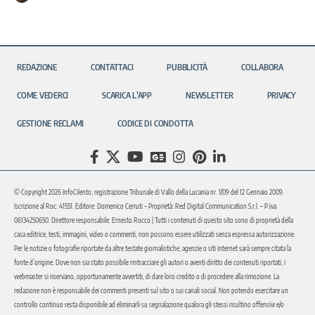
REDAZIONE
CONTATTACI
PUBBLICITÀ
COLLABORA
COME VEDERCI
SCARICA L’APP
NEWSLETTER
PRIVACY
GESTIONE RECLAMI
CODICE DI CONDOTTA
© Copyright 2026 InfoCilento, registrazione Tribunale di Vallo della Lucania nr. 1/09 del 12 Gennaio 2009.
Iscrizione al Roc: 41551. Editore: Domenico Cerruti – Proprietà: Red Digital Communication S.r.l. – P.iva
06134250650. Direttore responsabile: Ernesto Rocco | Tutti i contenuti di questo sito sono di proprietà della
casa editrice, testi, immagini, video o commenti, non possono essere utilizzati senza espressa autorizzazione.
Per le notizie o fotografie riportate da altre testate giornalistiche, agenzie o siti internet sarà sempre citata la
fonte d’origine. Dove non sia stato possibile rintracciare gli autori o aventi diritto dei contenuti riportati, i
webmaster si riservano, opportunamente avvertiti, di dare loro credito o di procedere alla rimozione. La
redazione non è responsabile dei commenti presenti sul sito o sui canali social. Non potendo esercitare un
controllo continuo resta disponibile ad eliminarli su segnalazione qualora gli stessi risultino offensivi e/o