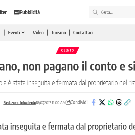
tter
Pubblicità
Eventi
Video
Turismo
Contattaci
CILENTO
ano, non pagano il conto e si
ia è stata inseguita e fermata dal proprietario del ri
Condividi
Redazione Infocilento
18/07/2017 11:00 AM
ata inseguita e fermata dal proprietario de