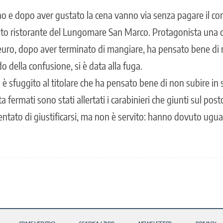
o e dopo aver gustato la cena vanno via senza pagare il con
noto ristorante del Lungomare San Marco. Protagonista una co
euro, dopo aver terminato di mangiare, ha pensato bene di 
o della confusione, si è data alla fuga.
 è sfuggito al titolare che ha pensato bene di non subire in s
ta fermati sono stati allertati i carabinieri che giunti sul post
entato di giustificarsi, ma non è servito: hanno dovuto ug