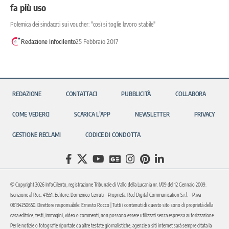
fa più uso
Polemica dei sindacati sui voucher: "così si toglie lavoro stabile"
Redazione Infocilento
25 Febbraio 2017
REDAZIONE
CONTATTACI
PUBBLICITÀ
COLLABORA
COME VEDERCI
SCARICA L’APP
NEWSLETTER
PRIVACY
GESTIONE RECLAMI
CODICE DI CONDOTTA
© Copyright 2026 InfoCilento, registrazione Tribunale di Vallo della Lucania nr. 1/09 del 12 Gennaio 2009.
Iscrizione al Roc: 41551. Editore: Domenico Cerruti – Proprietà: Red Digital Communication S.r.l. – P.iva
06134250650. Direttore responsabile: Ernesto Rocco | Tutti i contenuti di questo sito sono di proprietà della
casa editrice, testi, immagini, video o commenti, non possono essere utilizzati senza espressa autorizzazione.
Per le notizie o fotografie riportate da altre testate giornalistiche, agenzie o siti internet sarà sempre citata la