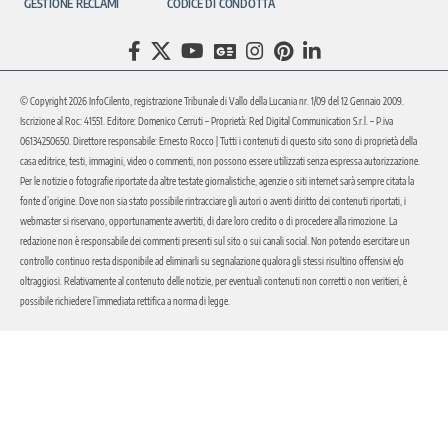
GESTIONE RECLAMI
CODICE DI CONDOTTA
© Copyright 2026 InfoCilento, registrazione Tribunale di Vallo della Lucania nr. 1/09 del 12 Gennaio 2009.
Iscrizione al Roc: 41551. Editore: Domenico Cerruti – Proprietà: Red Digital Communication S.r.l. – P.iva
06134250650. Direttore responsabile: Ernesto Rocco | Tutti i contenuti di questo sito sono di proprietà della
casa editrice, testi, immagini, video o commenti, non possono essere utilizzati senza espressa autorizzazione.
Per le notizie o fotografie riportate da altre testate giornalistiche, agenzie o siti internet sarà sempre citata la
fonte d’origine. Dove non sia stato possibile rintracciare gli autori o aventi diritto dei contenuti riportati, i
webmaster si riservano, opportunamente avvertiti, di dare loro credito o di procedere alla rimozione. La
redazione non è responsabile dei commenti presenti sul sito o sui canali social. Non potendo esercitare un
controllo continuo resta disponibile ad eliminarli su segnalazione qualora gli stessi risultino offensivi e/o
oltraggiosi. Relativamente al contenuto delle notizie, per eventuali contenuti non corretti o non veritieri, è
possibile richiedere l’immediata rettifica a norma di legge.