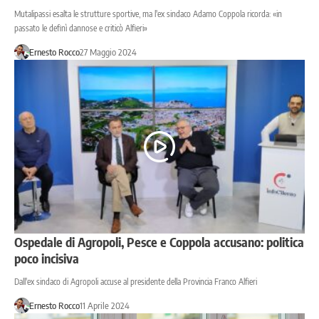
Mutalipassi esalta le strutture sportive, ma l'ex sindaco Adamo Coppola ricorda: «in
passato le definì dannose e criticò Alfieri»
Ernesto Rocco
27 Maggio 2024
Ospedale di Agropoli, Pesce e Coppola accusano: politica
poco incisiva
Dall'ex sindaco di Agropoli accuse al presidente della Provincia Franco Alfieri
Ernesto Rocco
11 Aprile 2024