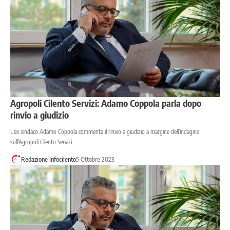
Agropoli Cilento Servizi: Adamo Coppola parla dopo
rinvio a giudizio
L’ex sindaco Adamo Coppola commenta il rinvio a giudizio a margine dell’indagine
sull’Agropoli Cilento Servizi.
Redazione Infocilento
5 Ottobre 2023