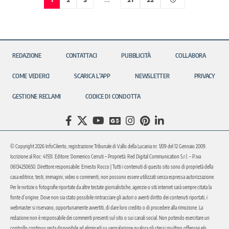
1
2
3
…
21
22
REDAZIONE
CONTATTACI
PUBBLICITÀ
COLLABORA
COME VEDERCI
SCARICA L’APP
NEWSLETTER
PRIVACY
GESTIONE RECLAMI
CODICE DI CONDOTTA
© Copyright 2026 InfoCilento, registrazione Tribunale di Vallo della Lucania nr. 1/09 del 12 Gennaio 2009.
Iscrizione al Roc: 41551. Editore: Domenico Cerruti – Proprietà: Red Digital Communication S.r.l. – P.iva
06134250650. Direttore responsabile: Ernesto Rocco | Tutti i contenuti di questo sito sono di proprietà della
casa editrice, testi, immagini, video o commenti, non possono essere utilizzati senza espressa autorizzazione.
Per le notizie o fotografie riportate da altre testate giornalistiche, agenzie o siti internet sarà sempre citata la
fonte d’origine. Dove non sia stato possibile rintracciare gli autori o aventi diritto dei contenuti riportati, i
webmaster si riservano, opportunamente avvertiti, di dare loro credito o di procedere alla rimozione. La
redazione non è responsabile dei commenti presenti sul sito o sui canali social. Non potendo esercitare un
controllo continuo resta disponibile ad eliminarli su segnalazione qualora gli stessi risultino offensivi e/o