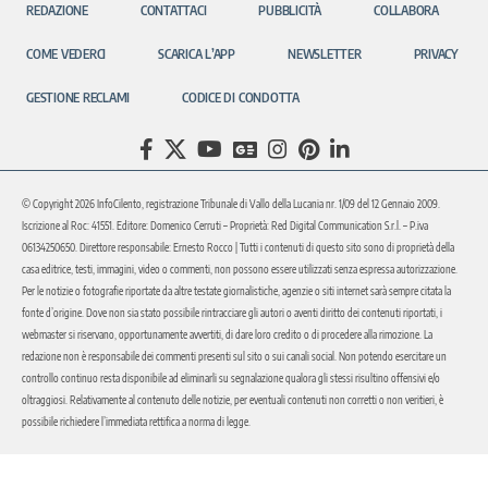
REDAZIONE
CONTATTACI
PUBBLICITÀ
COLLABORA
COME VEDERCI
SCARICA L’APP
NEWSLETTER
PRIVACY
GESTIONE RECLAMI
CODICE DI CONDOTTA
© Copyright 2026 InfoCilento, registrazione Tribunale di Vallo della Lucania nr. 1/09 del 12 Gennaio 2009.
Iscrizione al Roc: 41551. Editore: Domenico Cerruti – Proprietà: Red Digital Communication S.r.l. – P.iva
06134250650. Direttore responsabile: Ernesto Rocco | Tutti i contenuti di questo sito sono di proprietà della
casa editrice, testi, immagini, video o commenti, non possono essere utilizzati senza espressa autorizzazione.
Per le notizie o fotografie riportate da altre testate giornalistiche, agenzie o siti internet sarà sempre citata la
fonte d’origine. Dove non sia stato possibile rintracciare gli autori o aventi diritto dei contenuti riportati, i
webmaster si riservano, opportunamente avvertiti, di dare loro credito o di procedere alla rimozione. La
redazione non è responsabile dei commenti presenti sul sito o sui canali social. Non potendo esercitare un
controllo continuo resta disponibile ad eliminarli su segnalazione qualora gli stessi risultino offensivi e/o
oltraggiosi. Relativamente al contenuto delle notizie, per eventuali contenuti non corretti o non veritieri, è
possibile richiedere l’immediata rettifica a norma di legge.