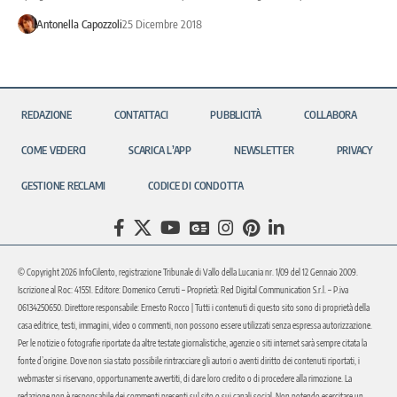
Antonella Capozzoli
25 Dicembre 2018
REDAZIONE
CONTATTACI
PUBBLICITÀ
COLLABORA
COME VEDERCI
SCARICA L’APP
NEWSLETTER
PRIVACY
GESTIONE RECLAMI
CODICE DI CONDOTTA
© Copyright 2026 InfoCilento, registrazione Tribunale di Vallo della Lucania nr. 1/09 del 12 Gennaio 2009.
Iscrizione al Roc: 41551. Editore: Domenico Cerruti – Proprietà: Red Digital Communication S.r.l. – P.iva
06134250650. Direttore responsabile: Ernesto Rocco | Tutti i contenuti di questo sito sono di proprietà della
casa editrice, testi, immagini, video o commenti, non possono essere utilizzati senza espressa autorizzazione.
Per le notizie o fotografie riportate da altre testate giornalistiche, agenzie o siti internet sarà sempre citata la
fonte d’origine. Dove non sia stato possibile rintracciare gli autori o aventi diritto dei contenuti riportati, i
webmaster si riservano, opportunamente avvertiti, di dare loro credito o di procedere alla rimozione. La
redazione non è responsabile dei commenti presenti sul sito o sui canali social. Non potendo esercitare un