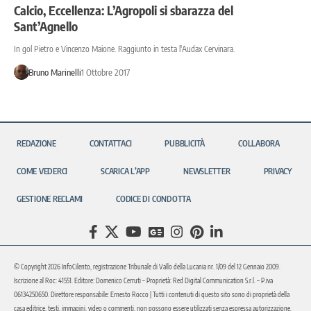
Calcio, Eccellenza: L’Agropoli si sbarazza del
Sant’Agnello
In gol Pietro e Vincenzo Maione. Raggiunto in testa l'Audax Cervinara.
Bruno Marinelli
1 Ottobre 2017
REDAZIONE
CONTATTACI
PUBBLICITÀ
COLLABORA
COME VEDERCI
SCARICA L’APP
NEWSLETTER
PRIVACY
GESTIONE RECLAMI
CODICE DI CONDOTTA
© Copyright 2026 InfoCilento, registrazione Tribunale di Vallo della Lucania nr. 1/09 del 12 Gennaio 2009.
Iscrizione al Roc: 41551. Editore: Domenico Cerruti – Proprietà: Red Digital Communication S.r.l. – P.iva
06134250650. Direttore responsabile: Ernesto Rocco | Tutti i contenuti di questo sito sono di proprietà della
casa editrice, testi, immagini, video o commenti, non possono essere utilizzati senza espressa autorizzazione.