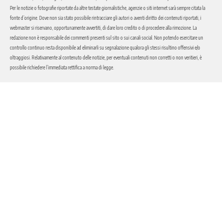
Per le notizie o fotografie riportate da altre testate giornalistiche, agenzie o siti internet sarà sempre citata la
fonte d’origine. Dove non sia stato possibile rintracciare gli autori o aventi diritto dei contenuti riportati, i
webmaster si riservano, opportunamente avvertiti, di dare loro credito o di procedere alla rimozione. La
redazione non è responsabile dei commenti presenti sul sito o sui canali social. Non potendo esercitare un
controllo continuo resta disponibile ad eliminarli su segnalazione qualora gli stessi risultino offensivi e/o
oltraggiosi. Relativamente al contenuto delle notizie, per eventuali contenuti non corretti o non veritieri, è
possibile richiedere l’immediata rettifica a norma di legge.