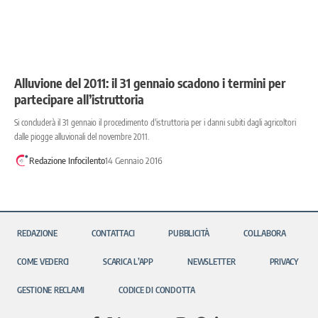
Alluvione del 2011: il 31 gennaio scadono i termini per
partecipare all’istruttoria
Si concluderà il 31 gennaio il procedimento d'istruttoria per i danni subiti dagli agricoltori
dalle piogge alluvionali del novembre 2011.
Redazione Infocilento
14 Gennaio 2016
REDAZIONE
CONTATTACI
PUBBLICITÀ
COLLABORA
COME VEDERCI
SCARICA L’APP
NEWSLETTER
PRIVACY
GESTIONE RECLAMI
CODICE DI CONDOTTA